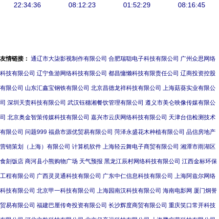
眼镜销售的
22:34:36
斯特莱特共
08:12:23
话、地址、
01:52:29
觉毁掉双眼
08:16:45
视野与边界
筑近视防控
价格与营业
新防线
时间详析
友情链接：
通辽市大柒影视制作有限公司
合肥瑞聪电子科技有限公司
广州众思网络
科技有限公司
辽宁鱼游网络科技有限公司
都昌慵懒科技有限责任公司
辽商投资控股
有限公司
山东汇鑫宝钢铁有限公司
北京昌德龙祥科技有限公司
上海菇葵实业有限公
司
深圳天责科技有限公司
武汉钰穗湘餐饮管理有限公司
遵义市美仑映像传媒有限公
司
北京奥金智策传媒科技有限公司
嘉兴市云庆网络科技有限公司
天津台信检测技术
有限公司
问题999
福鼎市源优贸易有限公司
菏泽永盛花木种植有限公司
品信房地产
营销策划（上海）有限公司
计算机软件
上海轻云舞电子商贸有限公司
湘潭市雨湖区
食刻饭店
商河县小熊购物广场
天气预报
黑龙江辰村网络科技有限公司
江西金标环保
工程有限公司
广西灵灵通科技有限公司
广东中仁信息科技有限公司
上海阿兹尔网络
科技有限公司
北京甲一科技有限公司
上海园南汉科技有限公司
海南电影网
厦门炯誉
贸易有限公司
福建巴厘传奇投资有限公司
长沙辉度商贸有限公司
重庆笑口常开科技