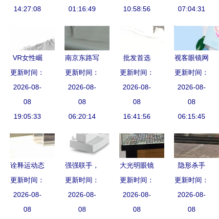
14:27:08
眼镜批发供
01:16:49
10:58:56
景分析
框太阳镜，
07:04:31
应商
点亮奢礼品
态
VR女性崛
南京东路写
批发首选
视客眼镜网
起，百亿市
更新时间：
字楼新开专
更新时间：
超轻钨碳塑
更新时间：
更新时间：
Neo可视眸
场洗牌加速
2026-08-
业眼镜直销
2026-08-
2026-08-
钢眼镜架
带你走进魅
2026-08-
巨头抢占眼
08
店 医学验
08
8013（54-
08
力四射
08
镜销售制高
19:05:33
光护航，一
06:20:14
17-136）
16:41:56
的“睛”彩世
06:15:45
点
线品牌近乎
——丹阳太
界
成本价销售
豪眼镜销售
部供应
诠释运动态
强强联手，
大光明眼镜
隐形杀手
度，拓步眼
更新时间：
守护清晰视
更新时间：
更新时间：
店(骆驼欧
错误验光与
更新时间：
镜助威上海
2026-08-
界 豪雅光
2026-08-
尚店)信息
2026-08-
配镜，99%
2026-08-
展——重塑
08
学与海克-
08
全览 电
08
的人不知不
08