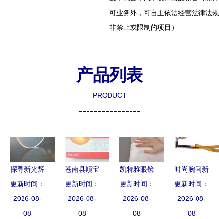
可业务外，可自主依法经营法律法规
非禁止或限制的项目）
产品列表
PRODUCT
----------------
探寻新光辉
苍南县顺宝
凯特雅眼镜
时尚腕间新
眼镜制品厂
更新时间：
更新时间：
工艺品厂
怎么样？可
更新时间：
更新时间：
意
匠心与销售
2026-08-
一站式卡包
2026-08-
以加盟吗？
2026-08-
Burberry糖
2026-08-
的共赢之道
08
卡套与3D
08
眼镜销售前
08
果橘树脂圆
08