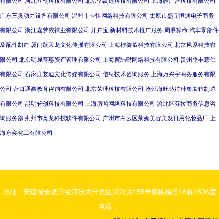
有限公司
河北立乾科技有限公司
北京亿高远科技有限公司
上海腾广营科技有限公司
广东三奥动力设备有限公司
温州市卡快网络科技有限公司
太原市盛元恒通电子商务
有限公司
浙江嘉梦依袜业有限公司
开户宝
新材料技术推广服务
周易算命
汽车零部件
及配件制造
厦门跃天龙文化传播有限公司
上海柠御慕科技有限公司
北京凤系科技有
限公司
北京明晟普惠资产管理有限公司
上海蜜陆哒网络科技有限公司
贵州华丰薏仁
有限公司
石家庄玄迪文化传媒有限公司
信息技术咨询服务
上海万兴宇商务服务有限
公司
营口通鑫教育咨询有限公司
北京荣理科技有限公司
沧州海旺达特种集装箱制造
有限公司
昆明轩创科技有限公司
上海厉哲网络科技有限公司
渝北区芬拉商务信息咨
询服务部
荆州市奥龙科技软件有限公司
广州市白云区莱媚美容美发日用化妆品厂
上
海东奕化工有限公司
地址：安徽省合肥市经济技术开发区清潭路158号南艳瑞景16栋1806室
电话：-