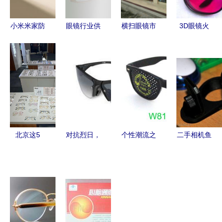
小米米家防
眼镜行业供
横扫眼镜市
3D眼镜火
蓝光眼镜
求信息指南
场的革命性
热销售中
Pro 上市 β
销售与求购
营销模式
沉浸式体验
钛金属镜腿
的智慧选择
从配角到主
触手可及
加持，售价
角的逆袭
219 元的轻
奢护眼之选
北京这5
对抗烈日，
个性潮流之
二手相机鱼
家“高价不
专业钓鱼眼
选 多色针
眼镜头买卖
出大牌，技
镜限时促销
孔镜片太阳
区 镜场上
术又专
镜，你的定
的无限嵌套
业”的平价
制时尚单品
眼镜店，闺